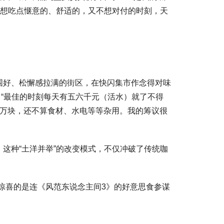
你想吃点惬意的、舒适的，又不想对付的时刻，天
围好、松懈感拉满的街区，在快闪集市作念得对味
：“最佳的时刻每天有五六千元（活水）就了不得
4万块，还不算食材、水电等等杂用。我的筹议很
这种“土洋并举”的改变模式，不仅冲破了传统咖
惊喜的是连《风范东说念主间3》的好意思食参谋