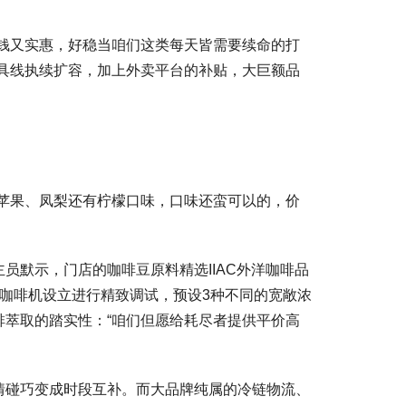
钱又实惠，好稳当咱们这类每天皆需要续命的打
具线执续扩容，加上外卖平台的补贴，大巨额品
苹果、凤梨还有柠檬口味，口味还蛮可以的，价
默示，门店的咖啡豆原料精选IIAC外洋咖啡品
咖啡机设立进行精致调试，预设3种不同的宽敞浓
萃取的踏实性：“咱们但愿给耗尽者提供平价高
情碰巧变成时段互补。而大品牌纯属的冷链物流、