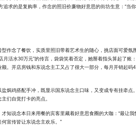
方追求的是复购率，作念的照旧价廉物好意思的街坊生意：“当
转型作念了餐饮，实质里照旧带着艺术生的随心，挑店面可爱氛
店月活水30万元”的传言，袋袋笑着否定，她掰着指头算起了账
业额。开店房钱和东说念主工又占了很大一部分，每月开销起码
盐焗鸡搭配手冲，既显示国东说念主口味，又变成专有挂牵点。
念主们自觉打卡的亮点。
，才知说念本日来用餐的宾客里藏着好意思食圈的大咖：“最让我
何宣传皆让东说念主欢乐。”