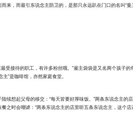
而来，而最引东说念主防卫的，是那只永远趴在门口的名叫“曼
们店最受接待的职工，有许多粉丝哦。”雇主袋袋是又名两个孩子的
念主”是咖啡馆，亦然家庭食堂。
陆续想起父母的移交：“每天皆要好厚味饭。”两条东说念主的店
餐之时会嘲谑：“两条东说念主的店里听五条东说念主，这个店