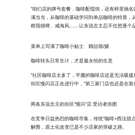
“咱们店的牌号套餐，咖啡配馄饨，还有梓里驰名
满当当，从咖啡的基础学问到单品咖啡的特质，
柑我很啤、咸海风……让东说念主忍不住想逐个
菜单上写满了咖啡小贴士 顾喆翡/摄
咖啡转头日常生计，才是最永恒的生意
“社区咖啡店太多了，平庸的咖啡店还是无法吸援
街区慢闪店正在进行中，“第三家门店也还是在装
两条东说念主的街区“慢闪”店 受访者供图
在竞争日益热烈的咖啡市集，传统“咖啡+西法甜
解围，原土化改变已是不少店家的突破之路。