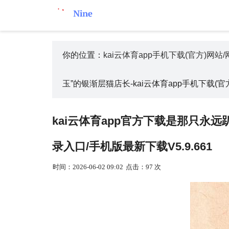
你的位置：
kai云体育app手机下载(官方)网站
玉”的银渐层猫店长-kai云体育app手机下载(官
kai云体育app官方下载是那只永远
录入口/手机版最新下载V5.9.661
时间：2026-06-02 09:02
点击：97 次