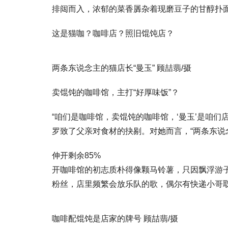
排闼而入，浓郁的菜香羼杂着现磨豆子的甘醇扑面
这是猫咖？咖啡店？照旧馄饨店？
两条东说念主的猫店长“曼玉” 顾喆翡/摄
卖馄饨的咖啡馆，主打“好厚味饭”？
“咱们是咖啡馆，卖馄饨的咖啡馆，‘曼玉’是咱
罗致了父亲对食材的抉剔。对她而言，“两条东说
伸开剩余85%
开咖啡馆的初志质朴得像颗马铃薯，只因飘浮游子
粉丝，店里频繁会放乐队的歌，偶尔有快递小哥取
咖啡配馄饨是店家的牌号 顾喆翡/摄