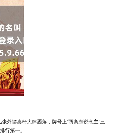
张外摆桌椅大肆洒落，牌号上“两条东说念主”三
上排行第一。