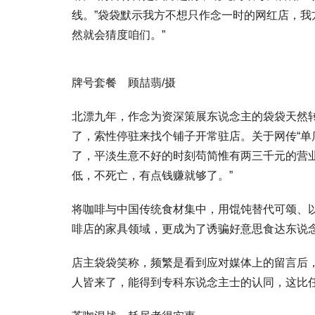
线。”袋袋默示我方不想只作念一时的网红店，我
然就会猜度咱们。”
牌号套餐 顾喆翡/摄
北漂九年，作念为资深策展东说念主的袋袋天然
了，索性停驻来找个铺子开常驻店。关于网传“单
了，平淡生意不好的时刻苟简惟有两三千元的营
低，不死亡，有点钱赚就够了。”
将咖啡与中国传统食材集中，用馄饨替代可颂、以
啡店的家具领域，更成为了诱骗好意思食达东说
店主袋袋笑称，频繁是看到应对媒体上的留言后
人皆来了，能得到专科东说念主士的认同，这比任