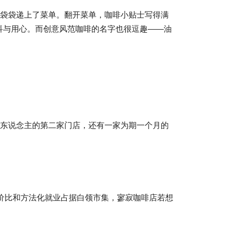
”袋袋递上了菜单。翻开菜单，咖啡小贴士写得满
科与用心。而创意风范咖啡的名字也很逗趣——油
条东说念主的第二家门店，还有一家为期一个月的
性价比和方法化就业占据白领市集，寥寂咖啡店若想