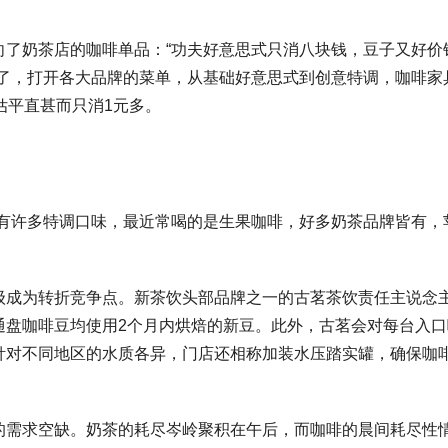
向了奶茶店的咖啡单品：“功夫好意思式只消八块钱，豆子又好价
事了，打开各大品牌的菜单，从基础好意思式到创意特调，咖啡家
估平直甚而只消1元多。
还有许多特调口味，最近常喝的是生果咖啡，好多奶茶品牌皆有，
成为转折竞争点。新茶饮头部品牌之一的古茗茶饮责任主说念主员
通盘咖啡豆均使用2个月内烘焙的新豆。此外，古茗会对每台入口
针对不同地区的水质各异，门店还相称加装水压踏实罐，确保咖啡
的需求空缺。奶茶的耗尽岑岭聚积在午后，而咖啡的晨间耗尽性