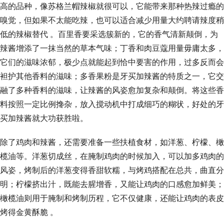
高的品种，像苏格兰帽辣椒就很可以，它能带来那种热辣过瘾的
嗅觉，但如果不太能吃辣，也可以适合减少用量大约聘请辣度稍
低的辣椒替代 。百里香要采选簇新的，它的香气清新颠倒，为
辣酱增添了一抹当然的草本气味；丁香和肉豆蔻用量毋庸太多，
它们的滋味浓郁，极少点就能起到恰中要害的作用，过多反而会
袒护其他香料的滋味；多香果粉是牙买加辣酱的特质之一，它交
融了多种香料的滋味，让辣酱的风姿愈加复杂和颠倒。将这些香
料按照一定比例搀杂，放入搅动机中打成细巧的糊状，好处的牙
买加辣酱就大功获胜啦。
除了鸡肉和辣酱，还需要准备一些扶植食材，如洋葱、柠檬、橄
榄油等。洋葱切成丝，在腌制鸡肉的时候加入，可以加多鸡肉的
风姿，烤制后的洋葱变得香甜软糯，与烤鸡搭配在总共，曲直分
明；柠檬挤出汁，既能去腥增香，又能让鸡肉的口感愈加鲜美；
橄榄油则用于腌制和烤制历程，它不仅健康，还能让鸡肉的表皮
烤得金黄酥脆 。