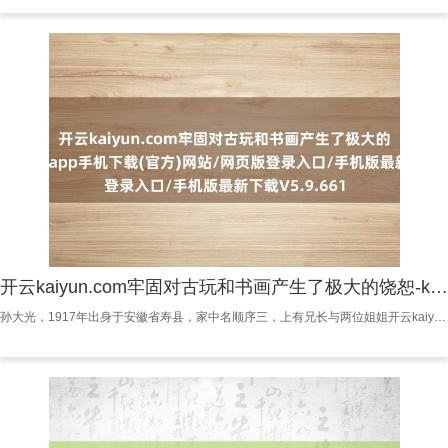
开云kaiyun.com牢固对古玩和书画产生了极大的饶恕-kai云体育app手机下载(官方)网站/网页版登录入口/手机版最新下载V5.9.661
孙大光，1917年出身于安徽省寿县，家中名顺序三，上有兄长与两位姐姐开云kaiyun.com，下有幼弟及三位胞妹。这个十口之家，依靠着仅有的六亩繁难地皮守护生计，生活颇为拮据。由于家景勤恳，孙大光小学毕业后便不得不消除学业，转而协助父亲耕种农田。侥幸的是，他的姑父慧眼识珠，了解到孙大光在校成绩优异，以为他是个不成多得的学习之才，关于他这样小就中断学业深感愁然。于是，姑父大大咧咧，资助孙大光接续升入初中深造。 初中毕业之际，孙大光的运说念轨迹发生了调度。由于姑父家庭突遇难荒，经济现象一落千丈，他