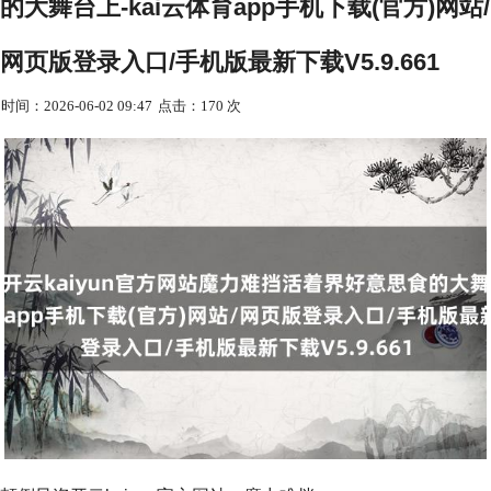
的大舞台上-kai云体育app手机下载(官方)网站/
网页版登录入口/手机版最新下载V5.9.661
时间：2026-06-02 09:47
点击：170 次