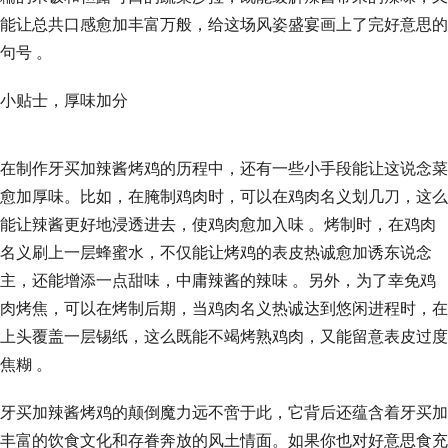
能让总共口感愈加丰富万般，给这场风姿盛宴画上了完好意思的
句号 。
小贴士，厚味加分
在制作牙买加辣酱烤鸡的历程中，还有一些小手段能让这说念菜
愈加厚味。比如，在腌制鸡肉时，可以在鸡肉名义划几刀，这么
能让辣酱更好地浸透进去，使鸡肉愈加入味 。烤制时，在鸡肉
名义刷上一层蜂蜜水，不仅能让烤鸡的表皮热诚愈加诱东说念
主，还能增添一点甜味，中庸辣酱的辣味 。另外，为了幸免鸡
肉烤焦，可以在烤制后期，当鸡肉名义热诚达到悠闲进程时，在
上头覆盖一层锡纸，这么既能不竭烤熟鸡肉，又能留意表皮过度
焦糊 。
牙买加辣酱烤鸡的颠倒魔力远不啻于此，它背后还蕴含着牙买加
丰富的饮食文化和存眷奔放的风土情面。如果你也对好意思食充