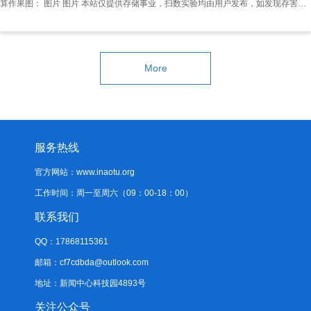
算作果图： 图片 图片 本站仅提供存储事业，扫数实验均由用户发布，如发现存害或侵权实验，请点击举报。
More
服务热线
官方网站：www.inaotu.org
工作时间：周一至周六（09：00-18：00）
联系我们
QQ：17868115361
邮箱：cf7cdbda@outlook.com
地址：新闻中心科技园4893号
关注公众号