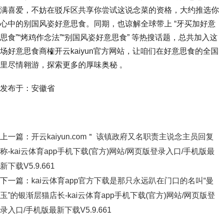
满喜爱，不妨在驳斥区共享你尝试这说念菜的资格，大约推选你
心中的别国风姿好意思食。同期，也谅解全球带上 “牙买加好意
思食”“烤鸡作念法”“别国风姿好意思食” 等热搜话题，总共加入这
场好意思食商榷开云kaiyun官方网站，让咱们在好意思食的全国
里尽情翱游，探索更多的厚味奥秘 。
发布于：安徽省
上一篇：
开云kaiyun.com＂ 该镇政府又名职责主说念主员回复
称-kai云体育app手机下载(官方)网站/网页版登录入口/手机版最
新下载V5.9.661
下一篇：
kai云体育app官方下载是那只永远趴在门口的名叫“曼
玉”的银渐层猫店长-kai云体育app手机下载(官方)网站/网页版登
录入口/手机版最新下载V5.9.661